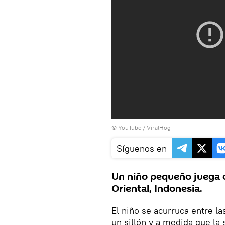
© YouTube /
ViralHog
Síguenos en
Un niño pequeño juega c
Oriental, Indonesia.
El niño se acurruca entre la
un sillón y a medida que la 