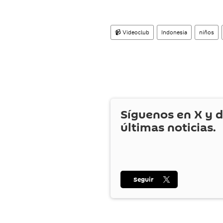
📹 Videoclub
Indonesia
niños
Síguenos en
X
y d
últimas noticias.
Seguir