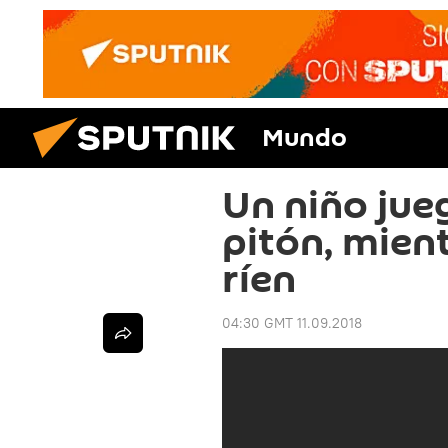
Mundo
Un niño jue
pitón, mient
ríen
04:30 GMT 11.09.2018