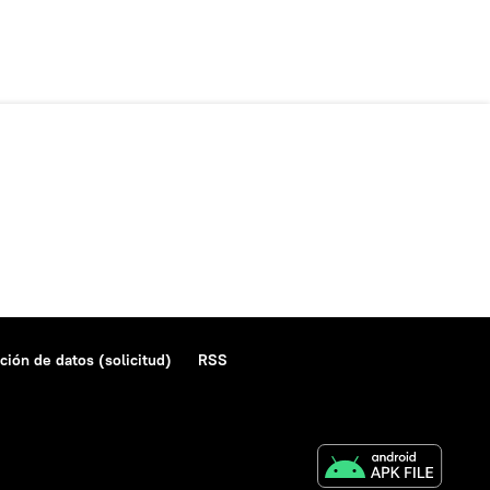
ción de datos (solicitud)
RSS