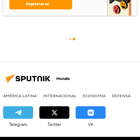
Registrarse
Mundo
AMÉRICA LATINA
INTERNACIONAL
ECONOMÍA
DEFENSA
M
Telegram
Twitter
VK