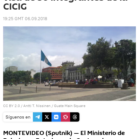
CICIG
19:25 GMT 06.09.2018
CC BY 2.0
/
Antti T. Nissinen
/
Guate Main Square
Síguenos en
MONTEVIDEO (Sputnik) — El Ministerio de