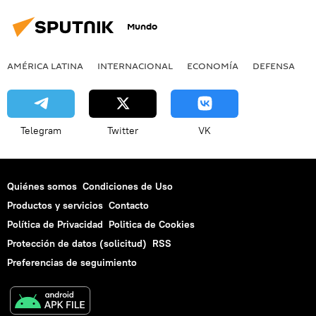
Mundo
AMÉRICA LATINA
INTERNACIONAL
ECONOMÍA
DEFENSA
M
Telegram
Twitter
VK
Quiénes somos
Condiciones de Uso
Productos y servicios
Contacto
Política de Privacidad
Politica de Cookies
Protección de datos (solicitud)
RSS
Preferencias de seguimiento