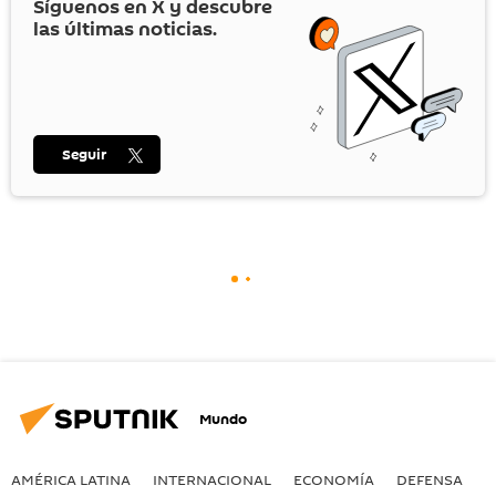
Síguenos en
X
y descubre
las últimas noticias.
Seguir
Mundo
AMÉRICA LATINA
INTERNACIONAL
ECONOMÍA
DEFENSA
M