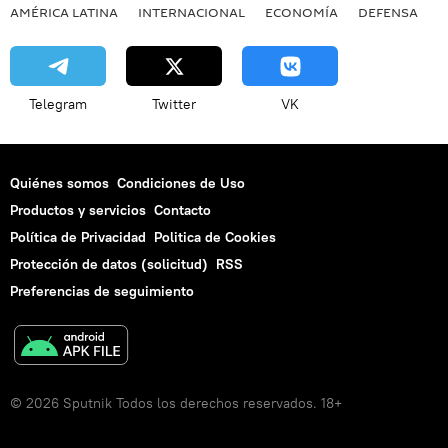
AMÉRICA LATINA
INTERNACIONAL
ECONOMÍA
DEFENSA
M
Telegram
Twitter
VK
Quiénes somos
Condiciones de Uso
Productos y servicios
Contacto
Política de Privacidad
Politica de Cookies
Protección de datos (solicitud)
RSS
Preferencias de seguimiento
© 2026 Sputnik Todos los derechos reservados. 18+