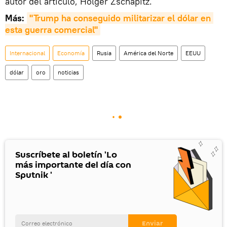
autor del artículo, Holger Zschäpitz.
Más:
"Trump ha conseguido militarizar el dólar en 
esta guerra comercial"
Internacional
Economía
Rusia
América del Norte
EEUU
dólar
oro
noticias
Suscríbete al boletín 'Lo
más importante del día con
Sputnik '