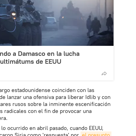
ndo a Damasco en la lucha
a ultimátums de EEUU
cargo estadounidense coinciden con las
 lanzar una ofensiva para liberar Idlib y con
itares rusos sobre la inminente escenificación
s radicales con el fin de provocar una
era.
n lo ocurrido en abril pasado, cuando EEUU,
acaron Siria como 'respuesta' por
el presunto 