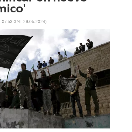
mico'
:
07:53 GMT 29.05.2024
)