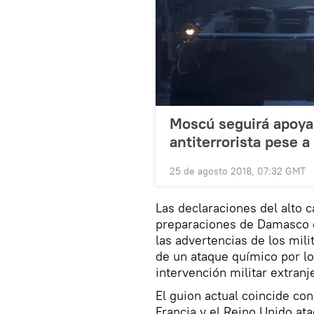
Moscú seguirá apoya
antiterrorista pese 
25 de agosto 2018, 07:32 GMT
Las declaraciones del alto 
preparaciones de Damasco de
las advertencias de los mil
de un ataque químico por lo
intervención militar extranj
El guion actual coincide co
Francia y el Reino Unido at