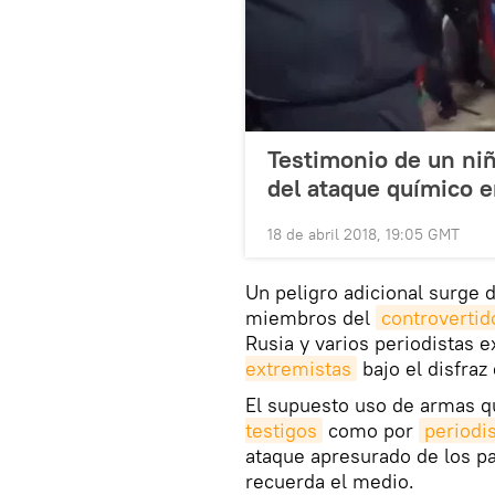
Testimonio de un niñ
del ataque químico 
18 de abril 2018, 19:05 GMT
Un peligro adicional surge 
miembros del
controverti
Rusia y varios periodistas 
extremistas
bajo el disfraz
El supuesto uso de armas 
testigos
como por
periodi
ataque apresurado de los paí
recuerda el medio.