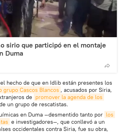
o sirio que participó en el montaje
en Duma
del hecho de que en Idlib están presentes los
do grupo Cascos Blancos
, acusados por Siria,
extranjeros de
promover la agenda de los 
 de un grupo de rescatistas.
químicas en Duma —desmentido tanto por
los 
stas
e investigadores—, que conllevó a un
ses occidentales contra Siria, fue su obra,