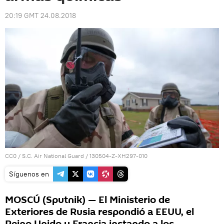
20:19 GMT 24.08.2018
CC0
/
S.C. Air National Guard
/
130504-Z-XH297-010
Síguenos en
MOSCÚ (Sputnik) — El Ministerio de
Exteriores de Rusia respondió a EEUU, el