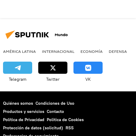
Mundo
AMÉRICA LATINA
INTERNACIONAL
ECONOMÍA
DEFENSA
M
Telegram
Twitter
VK
Quiénes somos
Condiciones de Uso
Productos y servicios
Contacto
Política de Privacidad
Politica de Cookies
Protección de datos (solicitud)
RSS