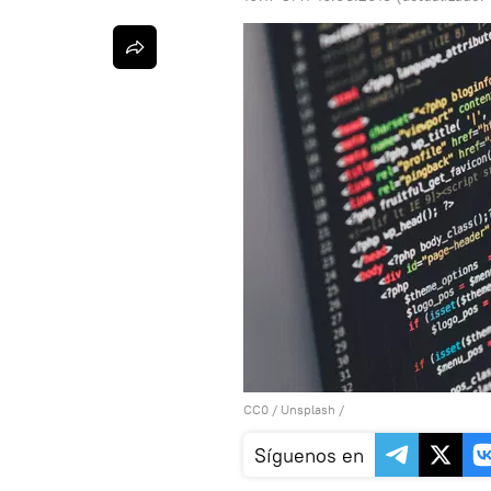
CC0
/
Unsplash
/
Síguenos en