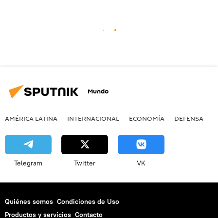
Mundo
AMÉRICA LATINA
INTERNACIONAL
ECONOMÍA
DEFENSA
M
Telegram
Twitter
VK
Quiénes somos
Condiciones de Uso
Productos y servicios
Contacto