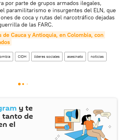
ra por parte de grupos armados ilegales,
el paramilitarismo e insurgentes del ELN, que
ones de coca y rutas del narcotráfico dejadas
guerrilla de las FARC.
s de Cauca y Antioquia, en Colombia, con 
ados
lombia
CIDH
líderes sociales
asesinato
noticias
gram
y te
 tanto de
en el