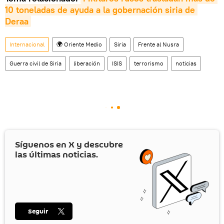
10 toneladas de ayuda a la gobernación siria de 
Deraa
Internacional
🌍 Oriente Medio
Siria
Frente al Nusra
Guerra civil de Siria
liberación
ISIS
terrorismo
noticias
Síguenos en
X
y descubre
las últimas noticias.
Seguir