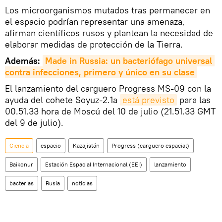
Los microorganismos mutados tras permanecer en
el espacio podrían representar una amenaza,
afirman científicos rusos y plantean la necesidad de
elaborar medidas de protección de la Tierra.
Además:
Made in Russia: un bacteriófago universal 
contra infecciones, primero y único en su clase
El lanzamiento del carguero Progress MS-09 con la
ayuda del cohete Soyuz-2.1a
está previsto
para las
00.51.33 hora de Moscú del 10 de julio (21.51.33 GMT
del 9 de julio).
Ciencia
espacio
Kazajistán
Progress (carguero espacial)
Baikonur
Estación Espacial Internacional (EEI)
lanzamiento
bacterias
Rusia
noticias