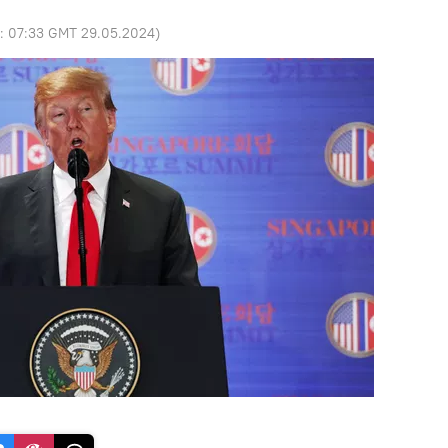
o:
07:33 GMT 29.05.2024
)