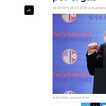
06:49 GMT 06.07.2018
(actualizad
©
REUTERS
/ Jonathan Ernst