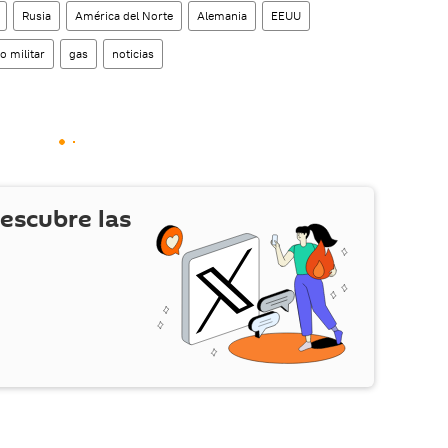
Rusia
América del Norte
Alemania
EEUU
o militar
gas
noticias
escubre las