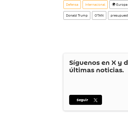
Defensa
Internacional
🌍 Europa
Donald Trump
OTAN
presupuest
Síguenos en
X
y d
últimas noticias.
Seguir