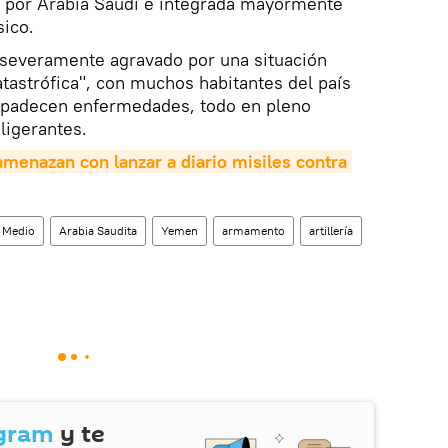
por Arabia Saudi e integrada mayormente
sico.
á severamente agravado por una situación
tastrófica", con muchos habitantes del país
 padecen enfermedades, todo en pleno
ligerantes.
menazan con lanzar a diario misiles contra 
e Medio
Arabia Saudita
Yemen
armamento
artillería
gram
y te