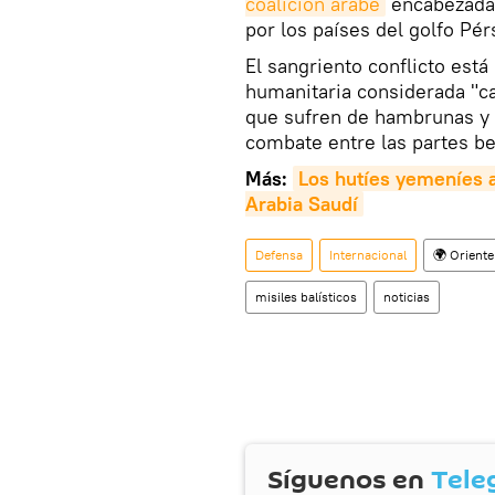
coalición árabe
encabezada 
por los países del golfo Pér
El sangriento conflicto est
humanitaria considerada "ca
que sufren de hambrunas y
combate entre las partes be
Más:
Los hutíes yemeníes a
Arabia Saudí
Defensa
Internacional
🌍 Orient
misiles balísticos
noticias
Síguenos en
Tele