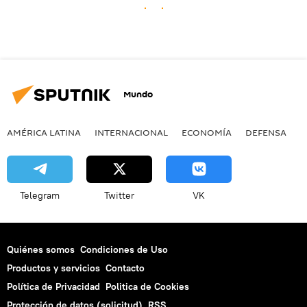
Mundo
AMÉRICA LATINA
INTERNACIONAL
ECONOMÍA
DEFENSA
M
Telegram
Twitter
VK
Quiénes somos
Condiciones de Uso
Productos y servicios
Contacto
Política de Privacidad
Politica de Cookies
Protección de datos (solicitud)
RSS