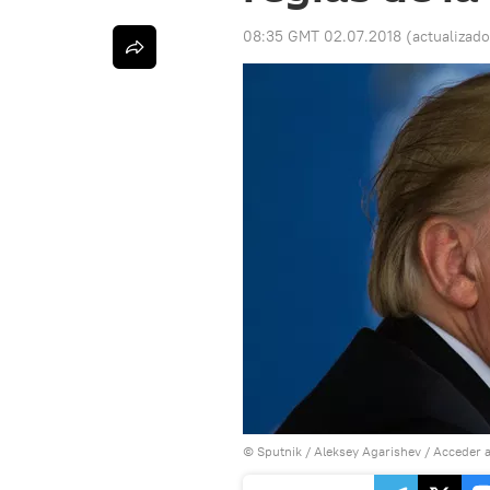
08:35 GMT 02.07.2018
(actualizad
© Sputnik / Aleksey Agarishev
/
Acceder a