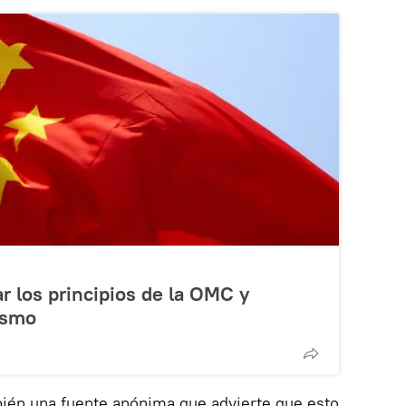
 los principios de la OMC y
ismo
bién una fuente anónima que advierte que esto