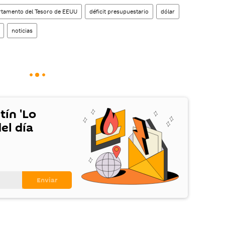
tamento del Tesoro de EEUU
déficit presupuestario
dólar
noticias
tín 'Lo
el día