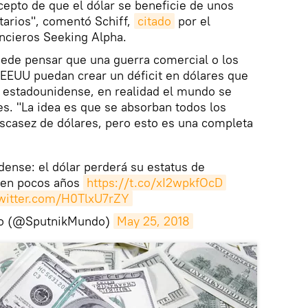
epto de que el dólar se beneficie de unos
tarios", comentó Schiff,
citado
por el
ncieros Seeking Alpha.
uede pensar que una guerra comercial o los
 EEUU puedan crear un déficit en dólares que
 estadounidense, en realidad el mundo se
es. "La idea es que se absorban todos los
scasez de dólares, pero esto es una completa
ense: el dólar perderá su estatus de
 en pocos años
https://t.co/xI2wpkfOcD
twitter.com/H0TlxU7rZY
do (@SputnikMundo)
May 25, 2018