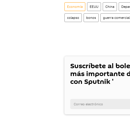
Economía
EEUU
China
Depar
colapso
bonos
guerra comercial
Suscríbete al bole
más importante d
con Sputnik '