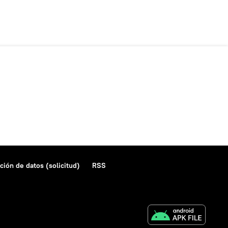
ción de datos (solicitud)
RSS