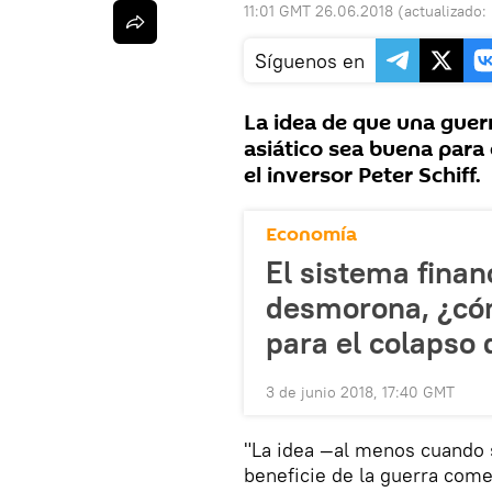
11:01 GMT 26.06.2018
(actualizado:
Síguenos en
La idea de que una guer
asiático sea buena para 
el inversor Peter Schiff.
Economía
El sistema finan
desmorona, ¿có
para el colapso 
3 de junio 2018, 17:40 GMT
"La idea —al menos cuando 
beneficie de la guerra come