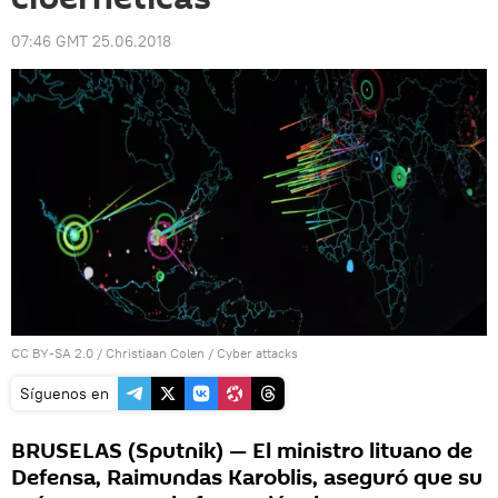
07:46 GMT 25.06.2018
CC BY-SA 2.0
/
Christiaan Colen
/
Cyber attacks
Síguenos en
BRUSELAS (Sputnik) — El ministro lituano de
Defensa, Raimundas Karoblis, aseguró que su