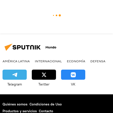
Mundo
AMÉRICA LATINA
INTERNACIONAL
ECONOMÍA
DEFENSA
M
Telegram
Twitter
VK
Quiénes somos
Condiciones de Uso
Productos y servicios
Contacto