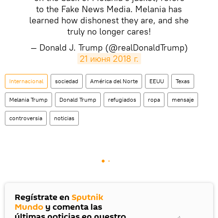
to the Fake News Media. Melania has
learned how dishonest they are, and she
truly no longer cares!
— Donald J. Trump (@realDonaldTrump)
21 июня 2018 г.
Internacional
sociedad
América del Norte
EEUU
Texas
Melania Trump
Donald Trump
refugiados
ropa
mensaje
controversia
noticias
Regístrate en
Sputnik
Mundo
y comenta las
últimas noticias en nuestro