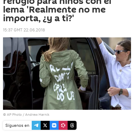
refugio para niños con el
lema 'Realmente no me
importa, ¿y a ti?'
15:37 GMT 22.06.2018
© AP Photo / Andrew Harnik
Síguenos en