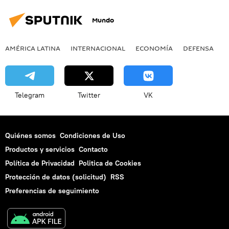
Mundo
AMÉRICA LATINA
INTERNACIONAL
ECONOMÍA
DEFENSA
M
Telegram
Twitter
VK
Quiénes somos
Condiciones de Uso
Productos y servicios
Contacto
Política de Privacidad
Politica de Cookies
Protección de datos (solicitud)
RSS
Preferencias de seguimiento