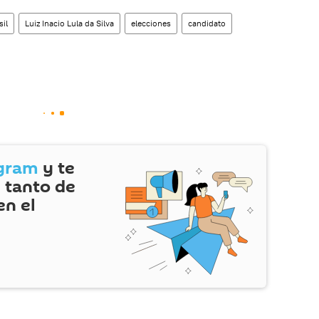
sil
Luiz Inacio Lula da Silva
elecciones
candidato
gram
y te
 tanto de
en el