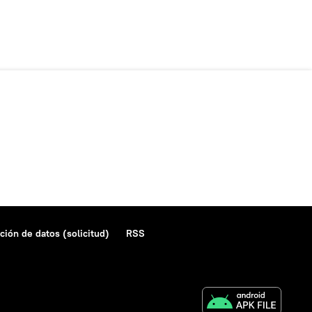
ción de datos (solicitud)
RSS