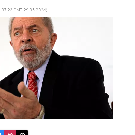
:
07:23 GMT 29.05.2024
)