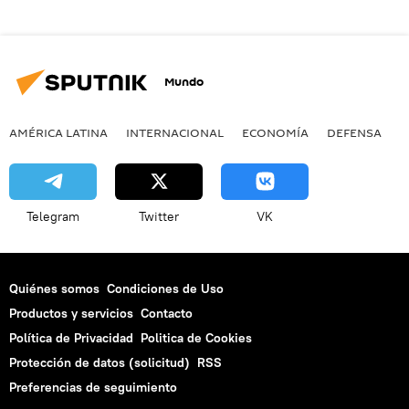
Mundo
AMÉRICA LATINA
INTERNACIONAL
ECONOMÍA
DEFENSA
M
Telegram
Twitter
VK
Quiénes somos
Condiciones de Uso
Productos y servicios
Contacto
Política de Privacidad
Politica de Cookies
Protección de datos (solicitud)
RSS
Preferencias de seguimiento