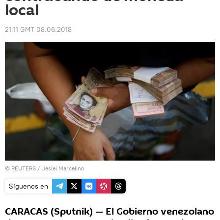
local
21:11 GMT 08.06.2018
©
REUTERS
/ Ueslei Marcelino
Síguenos en
CARACAS (Sputnik) — El Gobierno venezolano