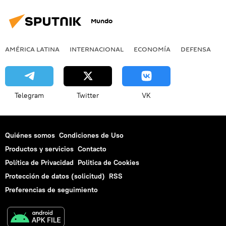
Mundo
AMÉRICA LATINA
INTERNACIONAL
ECONOMÍA
DEFENSA
M
Telegram
Twitter
VK
Quiénes somos
Condiciones de Uso
Productos y servicios
Contacto
Política de Privacidad
Politica de Cookies
Protección de datos (solicitud)
RSS
Preferencias de seguimiento