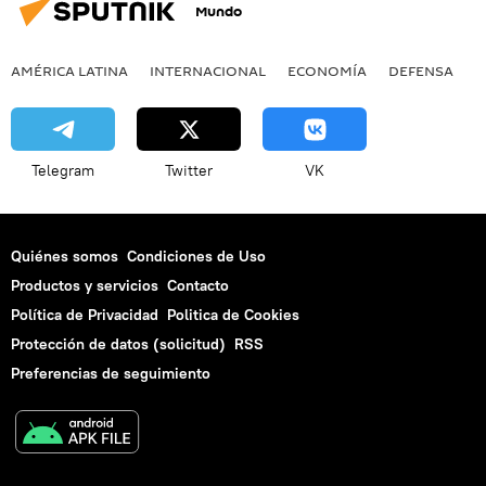
Mundo
AMÉRICA LATINA
INTERNACIONAL
ECONOMÍA
DEFENSA
M
Telegram
Twitter
VK
Quiénes somos
Condiciones de Uso
Productos y servicios
Contacto
Política de Privacidad
Politica de Cookies
Protección de datos (solicitud)
RSS
Preferencias de seguimiento