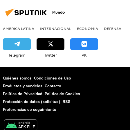
Mundo
AMÉRICA LATINA
INTERNACIONAL
ECONOMÍA
DEFENSA
M
Telegram
Twitter
VK
Quiénes somos
Condiciones de Uso
Productos y servicios
Contacto
Política de Privacidad
Politica de Cookies
Protección de datos (solicitud)
RSS
Preferencias de seguimiento