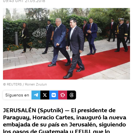
09:43 GMT 21.05.2018
©
REUTERS
/ Ronen Zvulun
Síguenos en
JERUSALÉN (Sputnik) — El presidente de
Paraguay, Horacio Cartes, inauguró la nueva
embajada de su país en Jerusalén, siguiendo
los pasos de Guatemala y EEUU, que lo