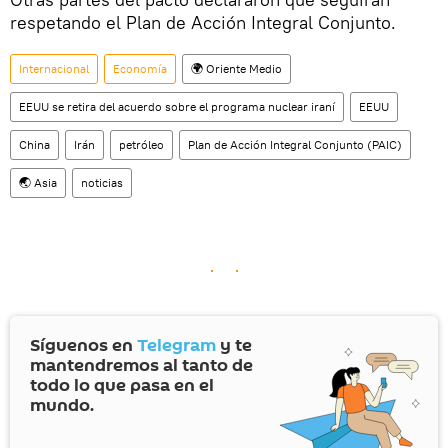
respetando el Plan de Acción Integral Conjunto.
Internacional
Economía
🌍 Oriente Medio
EEUU se retira del acuerdo sobre el programa nuclear iraní
EEUU
China
Irán
petróleo
Plan de Acción Integral Conjunto (PAIC)
🌏 Asia
noticias
Síguenos en
Telegram
y te
mantendremos al tanto de
todo lo que pasa en el
mundo.