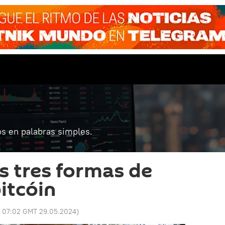
s en palabras simples.
as tres formas de
bitcóin
:
07:02 GMT 29.05.2024
)