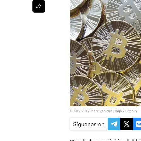
CC BY 2.0
/
Marc van der Chijs
/
Bitcoin
Síguenos en