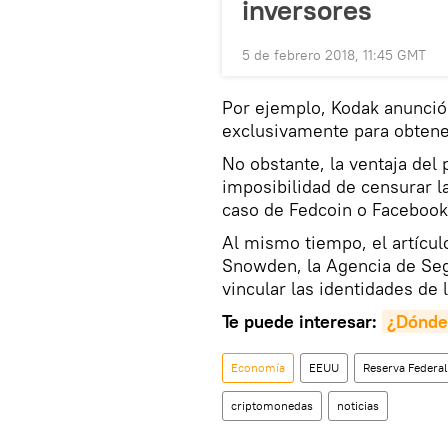
inversores
5 de febrero 2018, 11:45 GMT
Por ejemplo, Kodak anunció
exclusivamente para obtener 
No obstante, la ventaja del
imposibilidad de censurar 
caso de Fedcoin o Facebook
Al mismo tiempo, el artícul
Snowden, la Agencia de Seg
vincular las identidades de
Te puede interesar:
¿Dónde 
Economía
EEUU
Reserva Federa
criptomonedas
noticias