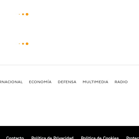
RNACIONAL
ECONOMÍA
DEFENSA
MULTIMEDIA
RADIO
Contacto
Política de Privacidad
Politica de Cookies
Protec