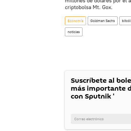
millones de dólares por el a
criptobolsa Mt. Gox.
Economía
Goldman Sachs
bitcó
noticias
Suscríbete al bole
más importante d
con Sputnik '