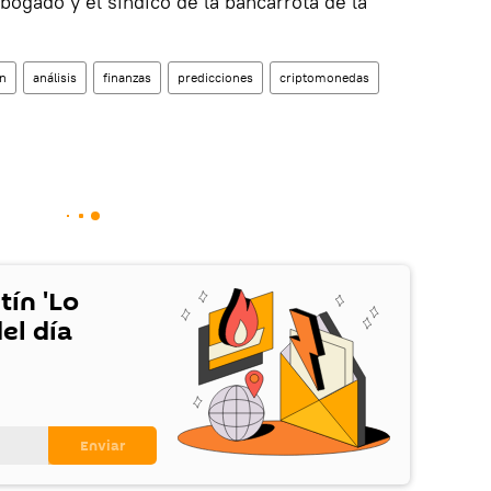
bogado y el síndico de la bancarrota de la
in
análisis
finanzas
predicciones
criptomonedas
tín 'Lo
el día