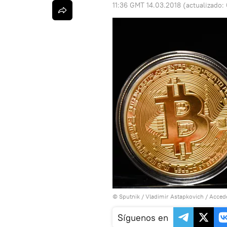
11:36 GMT 14.03.2018
(actualizado:
© Sputnik / Vladimir Astapkovich
/
Accede
Síguenos en