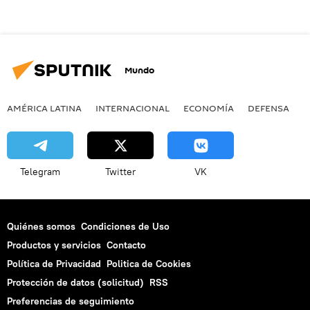
Mundo
AMÉRICA LATINA
INTERNACIONAL
ECONOMÍA
DEFENSA
M
Telegram
Twitter
VK
Quiénes somos
Condiciones de Uso
Productos y servicios
Contacto
Política de Privacidad
Politica de Cookies
Protección de datos (solicitud)
RSS
Preferencias de seguimiento