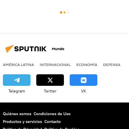
Mundo
AMÉRICA LATINA
INTERNACIONAL
ECONOMÍA
DEFENSA
M
Telegram
Twitter
VK
Quiénes somos
Condiciones de Uso
Productos y servicios
Contacto