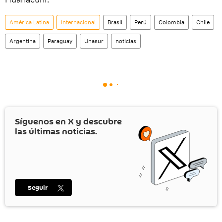
América Latina
Internacional
Brasil
Perú
Colombia
Chile
Argentina
Paraguay
Unasur
noticias
Síguenos en
X
y descubre
las últimas noticias.
Seguir