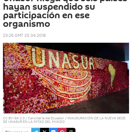
hayan suspendido su
participación en ese
organismo
23:26 GMT 20.04.2018
CC BY-SA 2.0
/
Cancillería del Ecuador
/
INAUGURACIÓN DE LA NUEVA SEDE
DE UNASUR EN LA MITAD DEL MUNDO