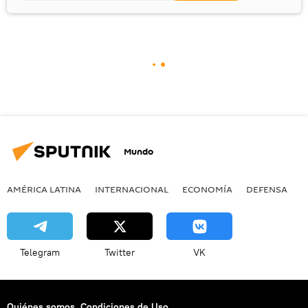
Mundo
AMÉRICA LATINA
INTERNACIONAL
ECONOMÍA
DEFENSA
M
Telegram
Twitter
VK
Quiénes somos
Condiciones de Uso