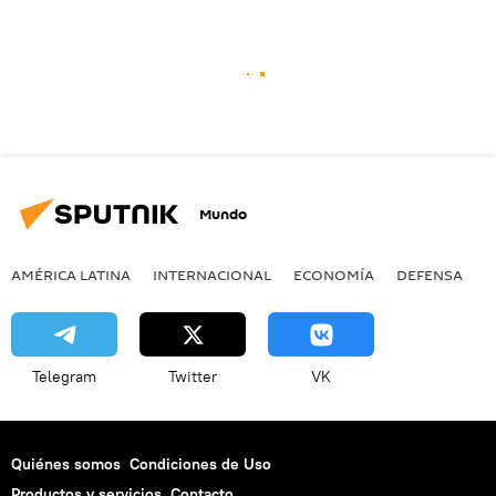
Mundo
AMÉRICA LATINA
INTERNACIONAL
ECONOMÍA
DEFENSA
M
Telegram
Twitter
VK
Quiénes somos
Condiciones de Uso
Productos y servicios
Contacto