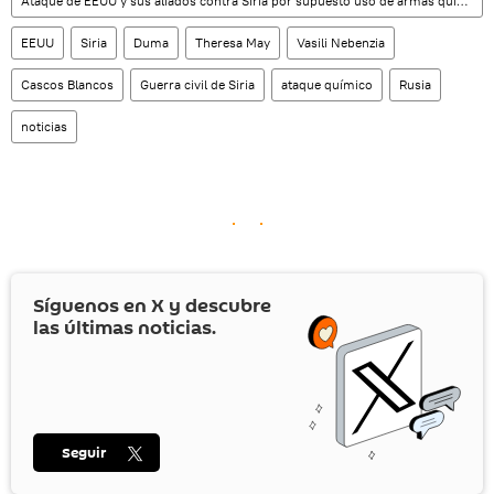
Ataque de EEUU y sus aliados contra Siria por supuesto uso de armas químicas
EEUU
Siria
Duma
Theresa May
Vasili Nebenzia
Cascos Blancos
Guerra civil de Siria
ataque químico
Rusia
noticias
Síguenos en
X
y descubre
las últimas noticias.
Seguir