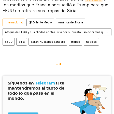
los medios que Francia persuadió a Trump para que
EEUU no retirara sus tropas de Siria.
Internacional
🌍 Oriente Medio
América del Norte
Ataque de EEUU y sus aliados contra Siria por supuesto uso de armas químicas
EEUU
Siria
Sarah Huckabee Sanders
tropas
noticias
Síguenos en
Telegram
y te
mantendremos al tanto de
todo lo que pasa en el
mundo.