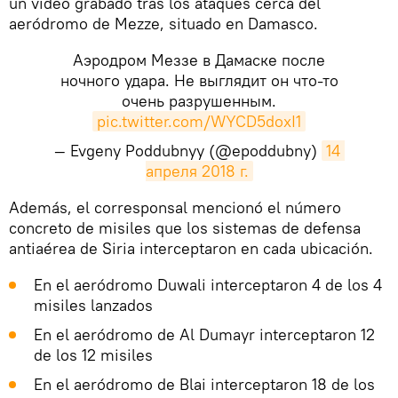
un vídeo grabado tras los ataques cerca del
aeródromo de Mezze, situado en Damasco.
Аэродром Меззе в Дамаске после
ночного удара. Не выглядит он что-то
очень разрушенным.
pic.twitter.com/WYCD5doxI1
— Evgeny Poddubnyy (@epoddubny)
14 
апреля 2018 г.
Además, el corresponsal mencionó el número
concreto de misiles que los sistemas de defensa
antiaérea de Siria interceptaron en cada ubicación.
En el aeródromo Duwali interceptaron 4 de los 4
misiles lanzados
En el aeródromo de Al Dumayr interceptaron 12
de los 12 misiles
En el aeródromo de Blai interceptaron 18 de los