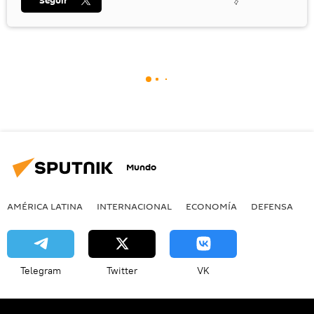
Seguir
Mundo
AMÉRICA LATINA
INTERNACIONAL
ECONOMÍA
DEFENSA
M
Telegram
Twitter
VK