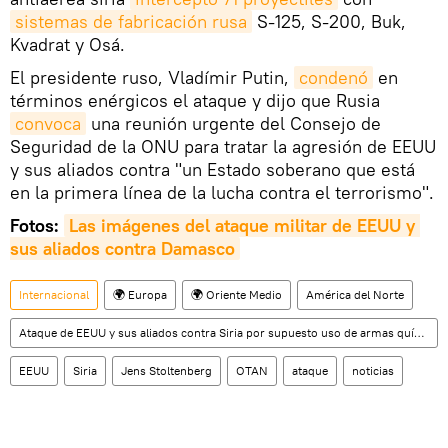
sistemas de fabricación rusa
S-125, S-200, Buk,
Kvadrat y Osá.
El presidente ruso, Vladímir Putin,
condenó
en
términos enérgicos el ataque y dijo que Rusia
convoca
una reunión urgente del Consejo de
Seguridad de la ONU para tratar la agresión de EEUU
y sus aliados contra "un Estado soberano que está
en la primera línea de la lucha contra el terrorismo".
Fotos:
Las imágenes del ataque militar de EEUU y 
sus aliados contra Damasco
Internacional
🌍 Europa
🌍 Oriente Medio
América del Norte
Ataque de EEUU y sus aliados contra Siria por supuesto uso de armas químicas
EEUU
Siria
Jens Stoltenberg
OTAN
ataque
noticias