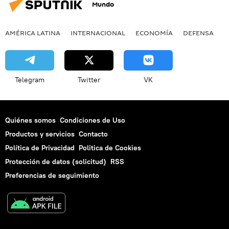
Mundo
AMÉRICA LATINA
INTERNACIONAL
ECONOMÍA
DEFENSA
M
Telegram
Twitter
VK
Quiénes somos
Condiciones de Uso
Productos y servicios
Contacto
Política de Privacidad
Politica de Cookies
Protección de datos (solicitud)
RSS
Preferencias de seguimiento