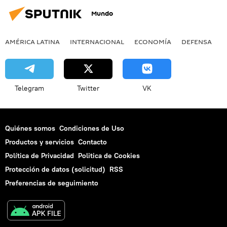
Mundo
AMÉRICA LATINA
INTERNACIONAL
ECONOMÍA
DEFENSA
M
Telegram
Twitter
VK
Quiénes somos
Condiciones de Uso
Productos y servicios
Contacto
Política de Privacidad
Politica de Cookies
Protección de datos (solicitud)
RSS
Preferencias de seguimiento