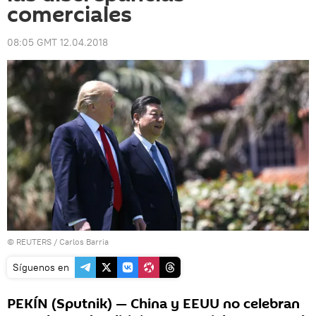
comerciales
08:05 GMT 12.04.2018
©
REUTERS
/ Carlos Barria
Síguenos en
PEKÍN (Sputnik) — China y EEUU no celebran