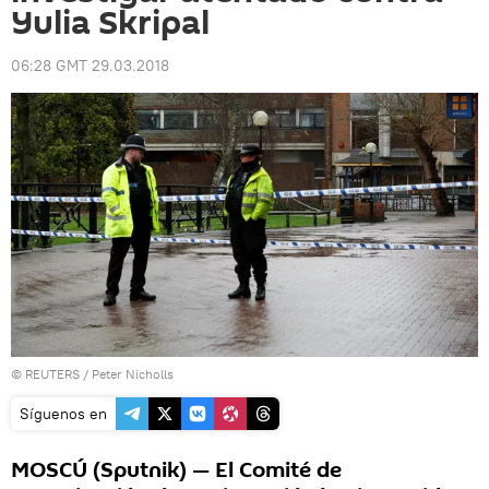
Yulia Skripal
06:28 GMT 29.03.2018
©
REUTERS
/ Peter Nicholls
Síguenos en
MOSCÚ (Sputnik) — El Comité de