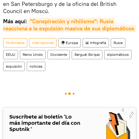
en San Petersburgo y de la oficina del British
Council en Moscú.
Más aquí:
"Conspiración y nihilismo": Rusia 
reacciona a la expulsión masiva de sus diplomáticos
Multimedia
Internacional
🌍 Europa
📊 Infografía
Rusia
EEUU
Reino Unido
Occidente
Serguéi Skripal
diplomáticos
expulsión
noticias
Suscríbete al boletín 'Lo
más importante del día con
Sputnik '