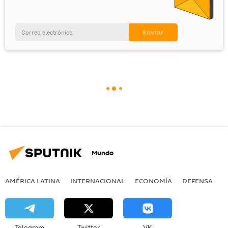
Mundo
AMÉRICA LATINA
INTERNACIONAL
ECONOMÍA
DEFENSA
M
Telegram
Twitter
VK