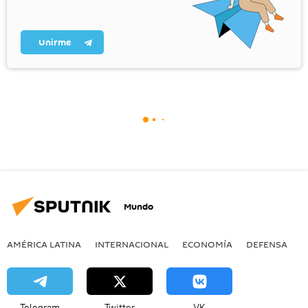
Unirme
Mundo
AMÉRICA LATINA
INTERNACIONAL
ECONOMÍA
DEFENSA
M
Telegram
Twitter
VK