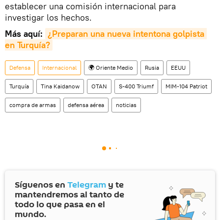
establecer una comisión internacional para
investigar los hechos.
Más aquí:
¿Preparan una nueva intentona golpista 
en Turquía?
Defensa
Internacional
🌍 Oriente Medio
Rusia
EEUU
Turquía
Tina Kaidanow
OTAN
S-400 Triumf
MIM-104 Patriot
compra de armas
defensa aérea
noticias
Síguenos en
Telegram
y te
mantendremos al tanto de
todo lo que pasa en el
mundo.