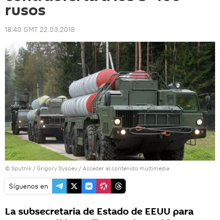
rusos
18:40 GMT 22.03.2018
© Sputnik / Grigory Sysoev
/
Acceder al contenido multimedia
Síguenos en
La subsecretaria de Estado de EEUU para