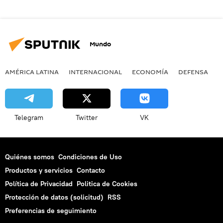
Mundo
AMÉRICA LATINA
INTERNACIONAL
ECONOMÍA
DEFENSA
M
Telegram
Twitter
VK
Quiénes somos
Condiciones de Uso
Productos y servicios
Contacto
Política de Privacidad
Politica de Cookies
Protección de datos (solicitud)
RSS
Preferencias de seguimiento