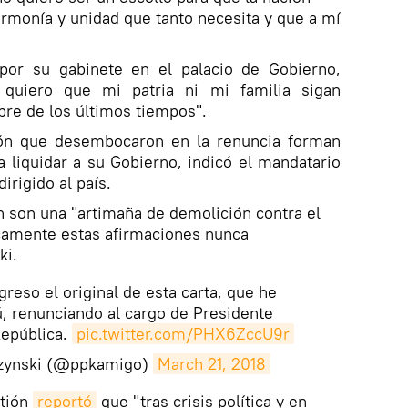
armonía y unidad que tanto necesita y que a mí
 por su gabinete en el palacio de Gobierno,
quiero que mi patria ni mi familia sigan
bre de los últimos tiempos".
ión que desembocaron en la renuncia forman
a liquidar a su Gobierno, indicó el mandatario
irigido al país.
n son una "artimaña de demolición contra el
camente estas afirmaciones nunca
ki.
reso el original de esta carta, que he
ú, renunciando al cargo de Presidente
República.
pic.twitter.com/PHX6ZccU9r
czynski (@ppkamigo)
March 21, 2018
stión
reportó
que "tras crisis política y en