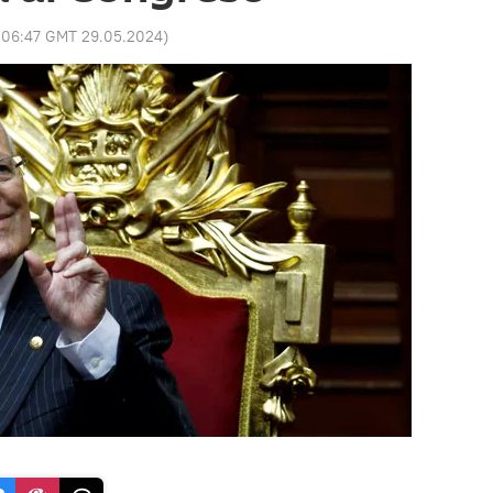
:
06:47 GMT 29.05.2024
)