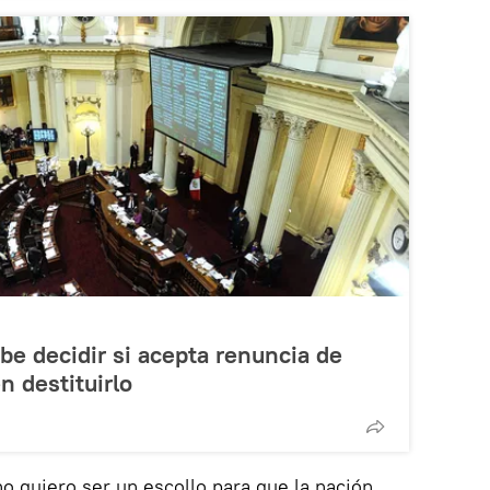
e decidir si acepta renuncia de
n destituirlo
o quiero ser un escollo para que la nación