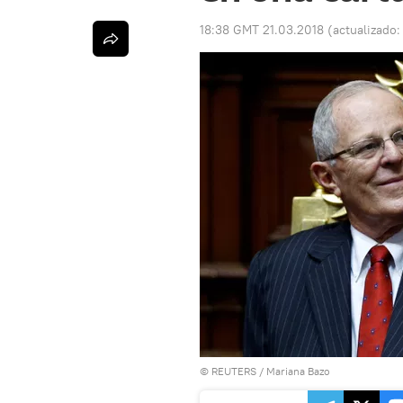
18:38 GMT 21.03.2018
(actualizado
©
REUTERS
/ Mariana Bazo