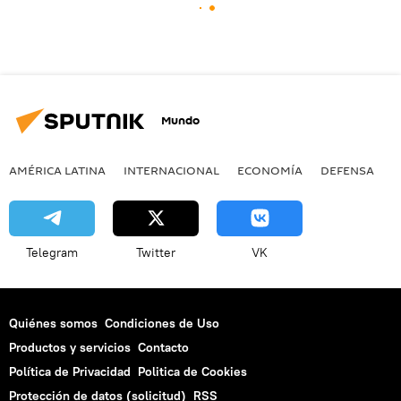
Mundo
AMÉRICA LATINA
INTERNACIONAL
ECONOMÍA
DEFENSA
M
Telegram
Twitter
VK
Quiénes somos
Condiciones de Uso
Productos y servicios
Contacto
Política de Privacidad
Politica de Cookies
Protección de datos (solicitud)
RSS