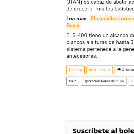
OTAN) es capaz de abatir ap
de crucero, misiles balístic
Lea más:
El canciller turco
Rusia
El S-400 tiene un alcance d
blancos a alturas de hasta 
sistema pertenece a la gene
antecesores.
Defensa
Internacional
🌍 Orient
Siria
Operación Rama de Olivo
S
Suscríbete al bole