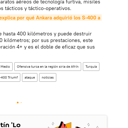
aratos aéreos de tecnología furtiva, misiles
os tácticos y táctico-operativos.
 explica por qué Ankara adquirió los S-400 a 
e hasta 400 kilómetros y puede destruir
30 kilómetros; por sus prestaciones, este
ración 4+ y es el doble de eficaz que sus
e Medio
Ofensiva turca en la región siria de Afrín
Turquía
-400 Triumf
ataque
noticias
tín 'Lo