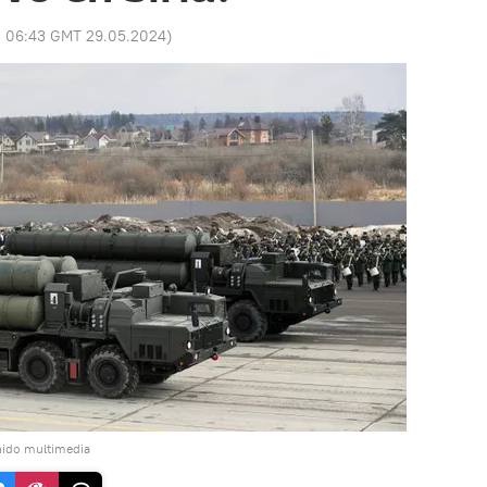
:
06:43 GMT 29.05.2024
)
nido multimedia