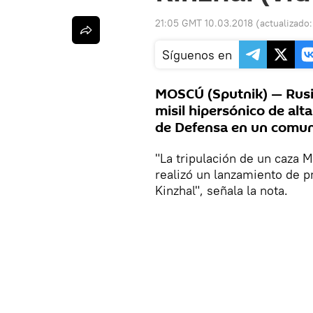
21:05 GMT 10.03.2018
(actualizado
Síguenos en
MOSCÚ (Sputnik) — Rusia
misil hipersónico de alta
de Defensa en un comun
"La tripulación de un caza 
realizó un lanzamiento de p
Kinzhal", señala la nota.