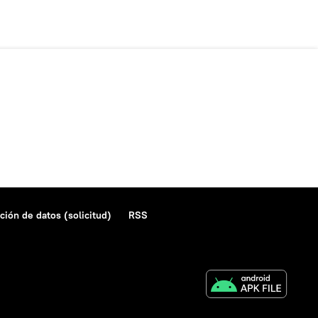
ción de datos (solicitud)
RSS