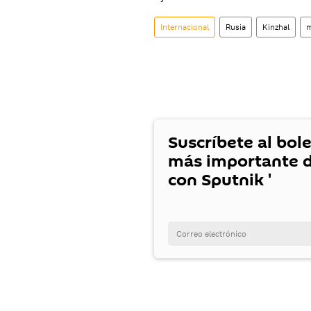
Internacional
Rusia
Kinzhal
m
Suscríbete al bole
más importante d
con Sputnik '