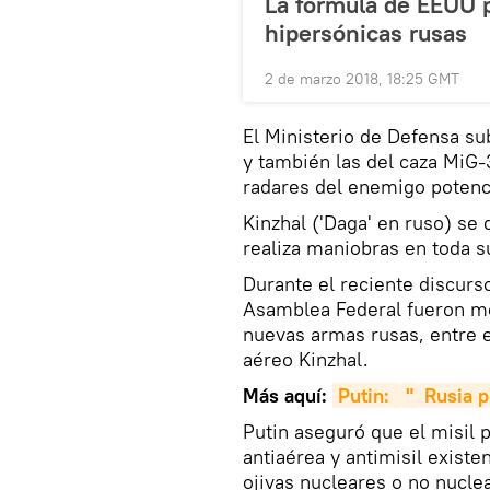
La fórmula de EEUU p
hipersónicas rusas
2 de marzo 2018, 18:25 GMT
El Ministerio de Defensa su
y también las del caza MiG-3
radares del enemigo potenc
Kinzhal ('Daga' en ruso) se
realiza maniobras en toda su
Durante el reciente discurso
Asamblea Federal fueron mo
nuevas armas rusas, entre e
aéreo Kinzhal.
Más aquí:
Putin: 
"
Rusia p
Putin aseguró que el misil 
antiaérea y antimisil existe
ojivas nucleares o no nucle