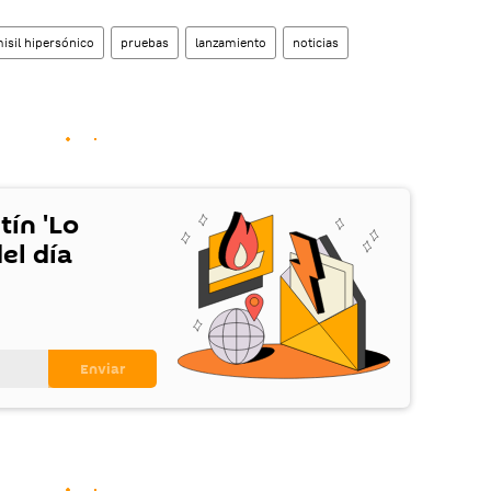
isil hipersónico
pruebas
lanzamiento
noticias
tín 'Lo
el día