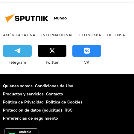
Mundo
AMÉRICA LATINA
INTERNACIONAL
ECONOMÍA
DEFENSA
M
Telegram
Twitter
VK
Quiénes somos
Condiciones de Uso
Productos y servicios
Contacto
Política de Privacidad
Politica de Cookies
Protección de datos (solicitud)
RSS
Preferencias de seguimiento