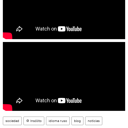
sociedad
💢 Insólito
idioma ruso
blog
noticias