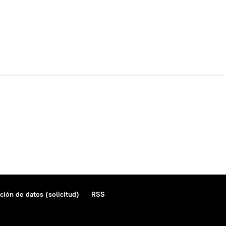
ción de datos (solicitud)
RSS