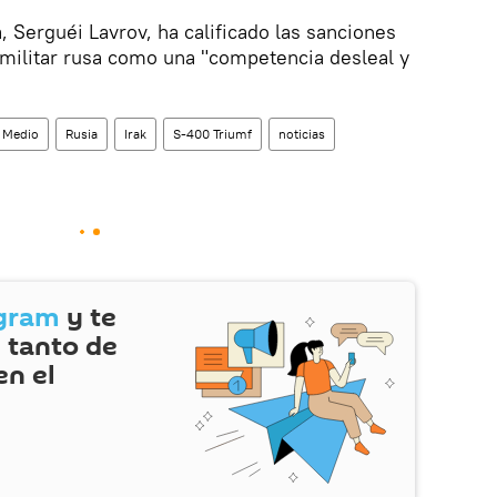
a, Serguéi Lavrov, ha calificado las sanciones
 militar rusa como una "competencia desleal y
e Medio
Rusia
Irak
S-400 Triumf
noticias
gram
y te
 tanto de
en el