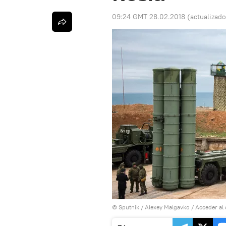
09:24 GMT 28.02.2018
(actualizad
© Sputnik / Alexey Malgavko
/
Acceder al